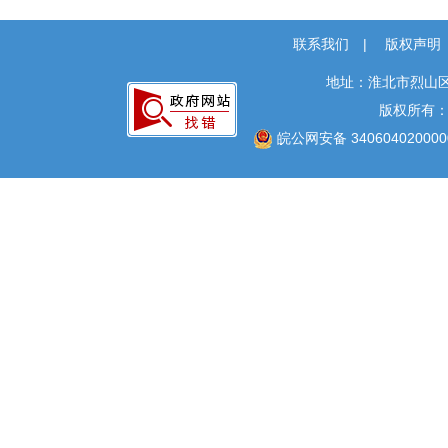
重大建设项目
联系我们
|
版权声明
国民经济和社会发
地址：淮北市烈山区
展规划
版权所有
重大建设项目批准
皖公网安备 340604020000
和实施
重大建设项目全生
命周期
批准服务信息
招标投标信息
招标公告
中标候选人公示
中标结果公示
合同订立及备案情况
招标投标违法处罚信息