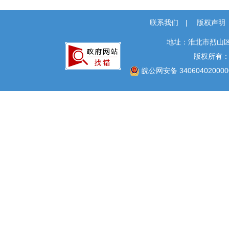
“双随机一公开”
网上政务服务
联系我们
|
版权声明
招标采购
地址：淮北市烈山区
新闻发布
版权所有
上级政策解读
皖公网安备 340604020000
本级政策解读
回应关切
监督保障
安全生产
救灾
社会公益事业建设
及重点民生领域