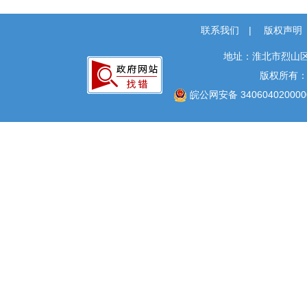
社会救助
联系我们
|
版权声明
公共法律服务
财政预决算
地址：淮北市烈山区
版权所有
就业创业
皖公网安备 340604020000
社会保险
国土空间规划
征地补偿
生态环境
国有土地上房屋征收
农村危房改造
公共文化服务
安全生产
救灾
食品药品监管