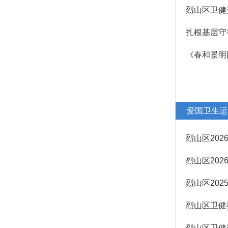
市场主体反映投资
烈山区卫健
和工程建设项目审批问题办理渠道和反馈
新闻发布
本级政策解读
《春和景明
政策咨询窗口
回应关切
新媒体应用
爱国卫生运
监督保障
政府开放日
烈山区20
欠薪治理
烈山区20
公共企事业单位专题
基层政务公开标准
烈山区20
化规范化建设
烈山区卫健
政府信息公开年度报告
政府网站工作年度报表
烈山区卫健