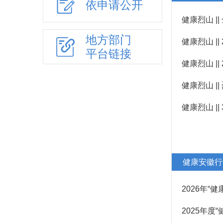
依申请公开
价格与收费
健康烈山 |
重要商品服务价格
地方部门
健康烈山 |
价格监测信息
平台链接
价格咨询投诉处理
健康烈山 |
价格行政处罚结果
健康烈山 
科技管理和项目
健康烈山 |
高标准市场体系建设
反不当竞争执法
产品质量监管
信用信息
健康安徽行
助企纾困
2026年“
扩大有效投资
2025年度
稳经济大盘一揽子政策