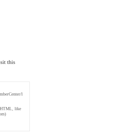
t this
mberCenter/l
KHTML, like
com)