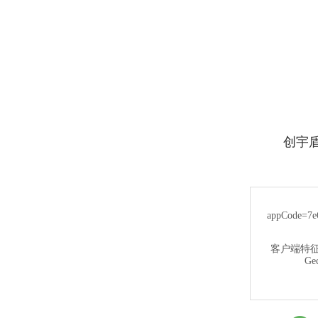
创宇盾提示
appCode=7e6
客户端特
Gec