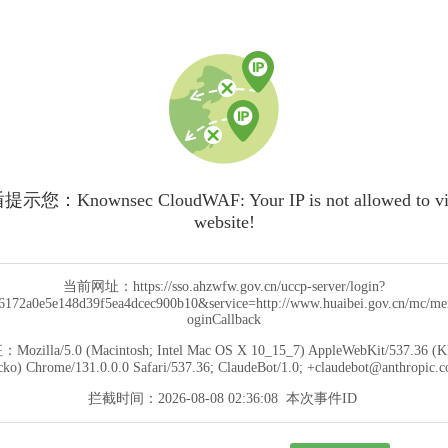
您：Knownsec CloudWAF: Your IP is not allowed to visi
website!
当前网址：
https://sso.ahzwfw.gov.cn/uccp-server/login?
172a0e5e148d39f5ea4dcec900b10&service=http://www.huaibei.gov.cn/mc/me
oginCallback
征：
Mozilla/5.0 (Macintosh; Intel Mac OS X 10_15_7) AppleWebKit/537.36 (
ko) Chrome/131.0.0.0 Safari/537.36; ClaudeBot/1.0; +claudebot@anthropic.
拦截时间：
2026-08-08 02:36:08
本次事件ID