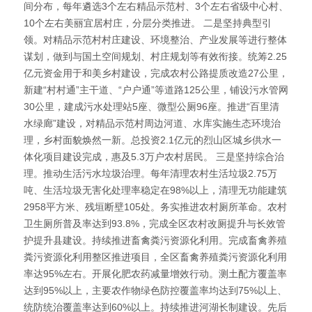
间分布，每年遴选3个左右精品示范村、3个左右省级中心村、
10个左右美丽宜居村庄，分层分类推进。 二是坚持典型引
领。对精品示范村村庄建设、环境整治、产业发展等进行整体
谋划，做到与国土空间规划、村庄规划等有效衔接。统筹2.25
亿元资金用于和美乡村建设，完成农村公路提质改造27公里，
新建“村村通”主干道、“户户通”等道路125公里，铺设污水管网
30公里，建成污水处理站5座、微型公厕96座。推进“百里清
水绿廊”建设，对精品示范村周边河道、水库实施生态环境治
理，乡村面貌焕然一新。总投资2.1亿元的烈山区城乡供水一
体化项目建设完成，惠及5.3万户农村居民。 三是坚持综合治
理。推动生活污水垃圾治理。每年清理农村生活垃圾2.75万
吨、生活垃圾无害化处理率稳定在98%以上，清理无功能建筑
2958平方米、残垣断壁105处。务实推进农村厕所革命。农村
卫生厕所普及率达到93.8%，完成全区农村改厕提升与长效管
护提升县建设。持续推进畜禽粪污资源化利用。完成畜禽养殖
粪污资源化利用整区推进项目，全区畜禽养殖粪污资源化利用
率达95%左右。开展化肥农药减量增效行动。测土配方覆盖率
达到95%以上，主要农作物绿色防控覆盖率均达到75%以上、
统防统治覆盖率达到60%以上。持续推进河湖长制建设。先后