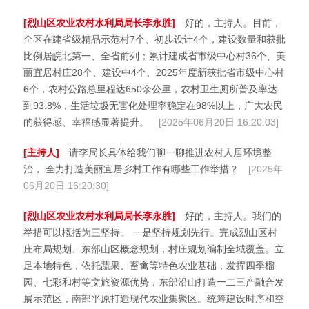
[烈山区农业农村水利局局长李永胜]
好的，主持人。目前，
全区在建省级精品示范村7个、初步设计4个，建设数量和获批
比例居皖北第一、全省前列；累计建成省市级中心村36个、美
丽宜居村庄28个、建设中4个、2025年度新获批省市级中心村
6个，农村公路总里程达650余公里，农村卫生厕所普及率达
到93.8%，生活垃圾无害化处理率稳定在98%以上，广大农民
的获得感、幸福感显著提升。
[2025年06月20日 16:20:03]
[主持人]
请李局长具体给我们聊一聊推进农村人居环境整
治， 全力打造美丽宜居乡村工作有哪些工作举措？
[2025年
06月20日 16:20:30]
[烈山区农业农村水利局局长李永胜]
好的，主持人。我们的
举措可以概括为三坚持。 一是坚持规划先行。完成烈山区村
庄布局规划、东部山区概念规划，村庄规划编制全域覆盖。立
足本地特色，依托蔬果、畜禽等特色农业基础，发挥四季榴
园、七彩和村等文旅资源优势，东部沿山打造一二三产融合发
展示范区，南部平原打造现代农业集聚区。统筹建设时序和空