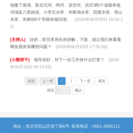
创建了南湖、新北沱河、闸河、龙岱河、洪庄湖5个省级幸福
河湖及八里岗坝、小李庄水库，华家湖水库、田窝水库、塔山
水库、米粮坝6个市级幸福河湖。
[2025年06月20日 16:50:1
2]
[主持人]
好的，听完李局长的讲解，下面，就让我们来看看
网友朋友有哪些问题？
[2025年06月20日 17:00:00]
[小熊饼干]
领导你好，对下一步工作有什么打算？
[2025
年06月13日 09:13:05]
首页
上一页
1
2
下一页
尾页
确认
跳至
地址：淮北市烈山区宿丁路6号
联系电话：0561-4685111