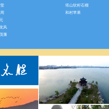
 莹
塔山软籽石榴
 周
和村苹果
元
龙风
茂藩