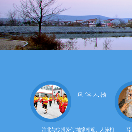
淮北与徐州缘何“地缘相近、人缘相
薛