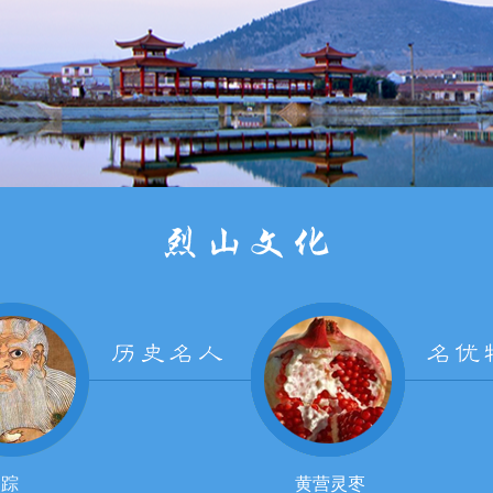
 踪
黄营灵枣