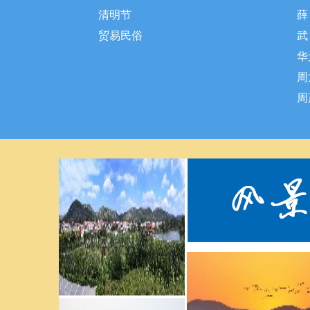
亲”
清明节
薛
贸易民俗
武
华
周
周