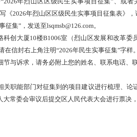
击
“2026
年烈山区
区级
民生实事项目征集
”
、或者
写《
2026
年烈山区
区级
民生实事项目征集表》，
事征集
”
，发送至
lsqmsb@126.com
。
路科创大厦
1
0
楼
B1
006
室（烈山区
发展和改革委
请在信封右上角
注明
“2026
年
民生实事征集
”
字样
细节与诉求，请务必附上您的姓名、联系电话、
相关职能部门对征集到的项目建议进行梳理、论
人大常委会审议后提交区人民代表大会进行票决