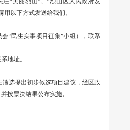
关注
“
美丽烈山
”
、
“烈山区人民政府发
请用以下方式发送给我们。
员会
“
民生实事项目征集
”
小组
）
，
联系
。
联系地址。
证筛选提出初步候选项目建议，经区政
，并按票决结果公布实施。