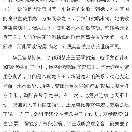
子》，说的是周朝韩国有一个著名的女歌手韩娥，在去齐国
的途中盘费用光，万般无奈之下，于雍门卖唱求食。她的歌
声凄美动听，催人泪下，使听者无不痴迷感动。韩娥离开之
后三天，人们仿佛还听到韩娥的歌声回荡在屋梁之间，令人
回味。而此琴以“绕梁”为名，可见其音质之优美世所罕见。
华元留楚期间，了解到楚庄王爱琴如痴，就千方百计将
“绕梁”琴弄到了手中，遂将此琴献给了楚庄王。华元送琴可谓
用心良苦，目的是亲近楚庄王，增进楚宋的关系，稳定安定
局面。果不出华元所料，楚庄王自从得到“绕梁”以后，整天弹
琴作乐，陶醉在琴乐之中。有一次，他竟然连续七天不上
朝，把国家大事都抛在脑后。王妃樊姬异常焦虑，规劝楚庄
王说：“君王，您过于沉沦在音乐中了！过去，夏桀酷爱‘妹
喜’之瑟，而招致了杀身之祸；纣王误听靡靡之音，而失去了