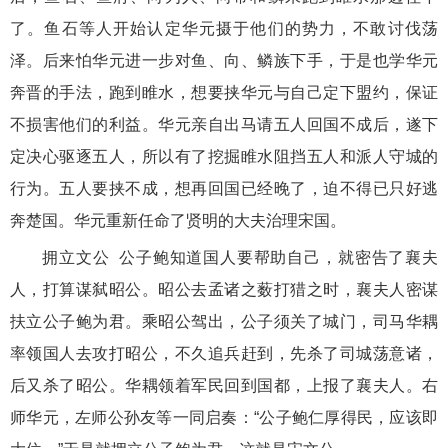
了。鱼石等人开始认定华元摄于他们的势力，不敢讨伐荡
泽。后来怕华元进一步对鱼、向、鳞族下手，于是也学华元
奔晋的手法，跑到睢水，想要挟华元与自己定下盟约，保证
不损害他们的利益。华元亲自出马请五人回国不成后，遂下
定决心驱逐五人，所以有了挖掘睢水阻挡五人和派人守城的
行为。五人要挟不成，想再回国已经晚了，迫不得已只好逃
奔楚国。华元重新任命了贤明的大夫治理宋国。
拥立文公 公子鲍知道国人要帮助自己，就密告了襄夫
人，打算谋弑昭公。昭公去孟诸之薮打猎之时，襄夫人密谋
扶立公子鲍为君。乘昭公驾出，公子须关了城门，司马华耦
率领国人去攻打昭公，不久追兵赶到，先杀了司城荡意诸，
后又杀了昭公。华耦领着军民回到国都，上报了襄夫人。右
师华元，左师公孙友等一同启奏：“公子鲍仁厚得民，应该即