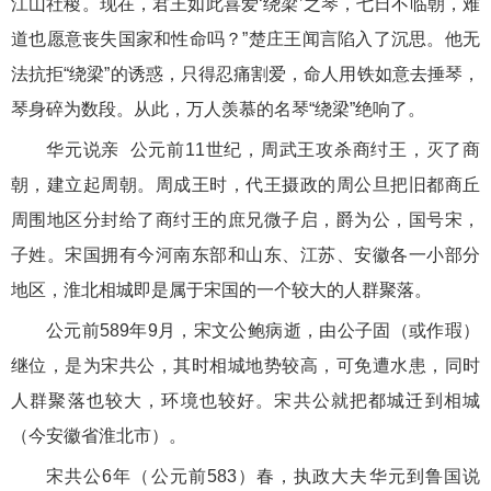
江山社稷。现在，君王如此喜爱‘绕梁’之琴，七日不临朝，难
道也愿意丧失国家和性命吗？”楚庄王闻言陷入了沉思。他无
法抗拒“绕梁”的诱惑，只得忍痛割爱，命人用铁如意去捶琴，
琴身碎为数段。从此，万人羡慕的名琴“绕梁”绝响了。
华元说亲 公元前11世纪，周武王攻杀商纣王，灭了商
朝，建立起周朝。周成王时，代王摄政的周公旦把旧都商丘
周围地区分封给了商纣王的庶兄微子启，爵为公，国号宋，
子姓。宋国拥有今河南东部和山东、江苏、安徽各一小部分
地区，淮北相城即是属于宋国的一个较大的人群聚落。
公元前589年9月，宋文公鲍病逝，由公子固（或作瑕）
继位，是为宋共公，其时相城地势较高，可免遭水患，同时
人群聚落也较大，环境也较好。宋共公就把都城迁到相城
（今安徽省淮北市）。
宋共公6年（公元前583）春，执政大夫华元到鲁国说