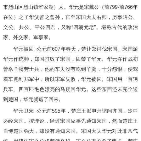
市烈山区烈山镇华家湖）人。华元是宋戴公（前799-前766年
在位）之子华父督之曾孙，官至宋国大夫右师，历事昭公、
文公、共公、平公四君，又称“四朝元老”。堪称古代的政治
家、外交家、军事家。
华元被囚 公元前607年春天，楚让郑讨伐宋国。宋国派
华元作统帅，郑国打败了宋国，囚禁了华元。华元在作战初
曾杀羊犒劳士兵，他的车夫没有吃到羊羹，十分怨恨，便驾
着车跑到郑军中，所以宋军失败，华元被囚。宋国用一百辆
兵车、四百匹毛色漂亮的马赎回华元。这些东西还未完全送
到楚国，华元就逃了回来。
华元卫宋 公元前595年，楚庄王派申舟访问齐国，途中
必经宋国。按理说，经过宋国应事先通知宋国，然而楚庄王
自恃楚国强大，却没有通知宋国。宋国大夫华元对此非常气