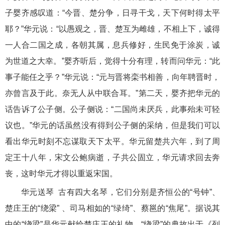
子婴齐感叹道：“今晋、楚分争，日寻干戈，天下何时得太平
耶？”华元说：“以愚观之，晋、楚互为雌雄，不相上下，诚得
一人合二国之成，各朝其属，息兵修好，生民免于涂炭，诚
为世道之大幸。”婴齐听后，觉得十分有理，转而问华元：“此
事子能任之乎？”华元说：“元与晋将栾书相善，向年聘晋时，
亦曾言及于此。奈无人从中联合耳。”第二天，婴齐把华元的
话告诉了公子侧。公子侧说：“二国尚未厌兵，此事殆未可轻
议也。”华元的话虽然没有得到公子侧的采纳，但是我们可以
看出华元时刻不忘谋取天下太平。华元留楚共六年，到了周
定王十八年，宋文公鲍病逝，子共公固立，华元请求回去奔
丧，这时华元才得以重返宋国。
华元送琴 古有四大名琴，它们分别是齐恒公的“号钟”、
楚庄王的“绕梁” 、司马相如的“绿绮”、蔡邕的“焦尾”。据说其
中的“绕梁”是华元献给楚庄王的礼物。“绕梁”的典故出于《列