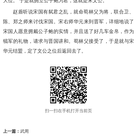
大位。”于是就拥立公子鲍为君，这就是宋文公。
赵盾听说宋国有弑君之乱，就命荀林父为将，联合卫、
陈、郑之师来讨伐宋国。宋右师华元来到晋军，详细地说了
宋国人愿意拥戴公子鲍的实情，并且送了好几车金帛，作为
犒军的礼物，请求与晋国讲和。荀林父接受了，于是就与宋
华元结盟，定了文公之位后返回去了。
扫一扫在手机打开当前页
上一篇：
武周