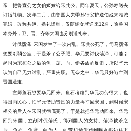
亲，把鲁宣公之女伯姬嫁给宋共公。同年夏天，公孙寿送去
订婚礼物。次年二月，由鲁国大夫季孙行父护送伯姬来相城
完婚，改称共姬。婚礼隆重，仅陪嫁女就送来12名，除鲁国
本身外，卫、晋、齐等大国也分别送礼来。
讨伐荡泽 宋国发生了一次内乱。宋共公死了，司马荡泽
想要削弱公室，于是杀了公子肥。华元要讨伐荡泽，可能引
起同为宋桓公之后的鱼、荡、向、鳞各族的反击，所以华元
认为自己无力讨乱，严重失职。无奈之中，华元只好逃亡到
晋国避难。
左师鱼石想要华元回来。鱼石考虑到华元功劳很大，也
得国内民心，怕华元借助晋国的力量再打回宋国，到时候宋
桓公的后人在宋国就彻底完了，于是就把华元劝回来。华元
回到宋国，立刻讨伐荡氏，得到国人的支持。荡泽被杀之
后，鱼石、鱼府、向为人、向带和鳞朱跑到睢水那边住下