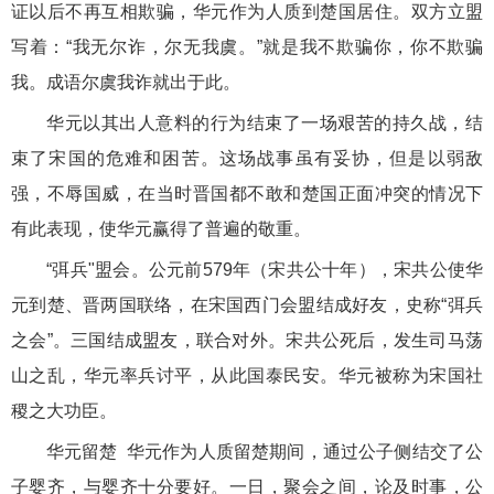
证以后不再互相欺骗，华元作为人质到楚国居住。双方立盟
写着：“我无尔诈，尔无我虞。”就是我不欺骗你，你不欺骗
我。成语尔虞我诈就出于此。
华元以其出人意料的行为结束了一场艰苦的持久战，结
束了宋国的危难和困苦。这场战事虽有妥协，但是以弱敌
强，不辱国威，在当时晋国都不敢和楚国正面冲突的情况下
有此表现，使华元赢得了普遍的敬重。
“弭兵"盟会。公元前579年（宋共公十年），宋共公使华
元到楚、晋两国联络，在宋国西门会盟结成好友，史称“弭兵
之会”。三国结成盟友，联合对外。宋共公死后，发生司马荡
山之乱，华元率兵讨平，从此国泰民安。华元被称为宋国社
稷之大功臣。
华元留楚 华元作为人质留楚期间，通过公子侧结交了公
子婴齐，与婴齐十分要好。一日，聚会之间，论及时事，公