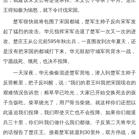
愤，就建议宋文公将楚使杀掉。宋文公下令杀了申舟。楚庄
王得知极为恼怒，就下令讨伐宋国。
楚军很快就将包围了宋国都城，楚军主帅子反向宋军发
起了猛烈的攻击。华元指挥宋军击退了楚军一次又一次的进
攻。楚庄王从公元前595年秋出兵，一直围攻到次年夏天，还
是没有把宋国的都城打下来。华元鼓励守城军民背水一战，
宁愿战死、饿死，也决不投降。
一天深夜，华元偷偷混进楚军营地，潜入到楚军主帅子
反营帐里，把子反叫醒，说：“我们的君王叫我把宋国现在的
艰难情况告诉您：粮草早已吃光，大家已开始交换死去的孩
子当饭吃。柴草烧光了，用尸骨当柴烧。就这样你们还想以
此逼迫我们投降，我们即使灭亡也不会投降。如果你们能退
兵三十里，你们叫我们做什么我们都做。子反第二天将华元
的话报告了楚庄王。接着楚军就退到30里外，双方停战，保