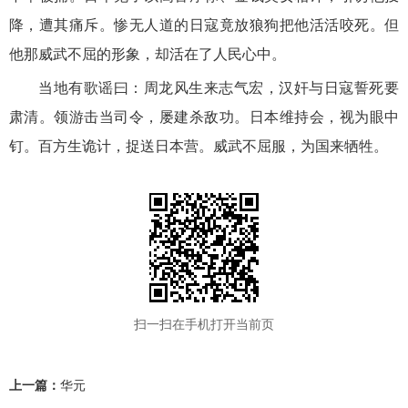
降，遭其痛斥。惨无人道的日寇竟放狼狗把他活活咬死。但
他那威武不屈的形象，却活在了人民心中。
当地有歌谣曰：周龙风生来志气宏，汉奸与日寇誓死要
肃清。领游击当司令，屡建杀敌功。日本维持会，视为眼中
钉。百方生诡计，捉送日本营。威武不屈服，为国来牺牲。
扫一扫在手机打开当前页
上一篇：
华元