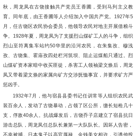
秋，周龙凤在古饶接触共产党员王香圃，受到马列主义教
育。同年底，由王香圃等人介绍加入中国共产党。1927年5
月，任古饶区农民协会委员，他领导农民对地主开展借粮斗
争。1928年夏，周龙凤为了支援烈山煤矿工人的斗争，组织
烈山至符离集车站约50华里的沿河农民，在朱集孜、穆浅
孜、古饶集、霍庙孜四处栏河筑坝、阻止运煤船只通过。烈
山煤矿资本家暗中收买匪徒，杀害工人领袖梁文焕后，周龙
凤又带着梁文焕的家属向矿方交涉抚恤事宜，并要求矿方严
惩凶手。
1932年7月，他与宿县县委书记任训常等人组织农民武
装百余人，发动了古饶暴动，占领了区公所，缴长短枪几十
支，俘敌40余人。抗战爆发后，古饶乔子店建立了宿县抗日
游击总队，周龙凤任总队长兼第一大队队长。因坏人告密，
不幸被捕。日本鬼子以高官厚禄、金钱美女相许，引诱他投