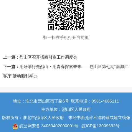
扫一扫在手机打开当前页
上一篇：
烈山区召开招商引资工作调度会
下一篇：
用研学行走烈山・用青春探索未来——烈山区第七期“南湖汇
客厅”活动顺利举办
地址：淮北市烈山区宿丁路6号
联系电话：0561-4685111
主办单位：烈山区人民政府
版权所有：淮北市烈山区人民政府
未经书面允许不得转载或建立镜像
皖公网安备 34060402000001号
皖ICP备13009692号