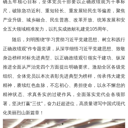
确五年核心目标，全体党员干部要以正确政绩观为干事标
尺，破除急功近利、重短轻长、重发展轻民生等偏差，聚焦
产业升级、城乡融合、民生普惠、改革开放、统筹发展和安
全五大领域精准发力，以扎实成效献礼建党105周年。
随后，刘明围绕“学习贯彻习近平党建思想、树立和践行
正确政绩观”作专题党课，从深学细悟习近平党建思想、致敬
身边榜样对标先进典型、以正确政绩观引领实干建功、纵深
推进全面从严治党四个方面提出明确要求。激励全区各级党
组织、全体党员以本次表彰先进典型为榜样，传承伟大建党
精神，赓续红色血脉，不忘初心、勇担使命，以永不懈怠的
精神状态、求真务实的过硬作风，全面落实党代会各项部
署，坚决打赢“三仗”，奋力赶超进位，高质量谱写中国式现代
化美丽烈山新篇章！