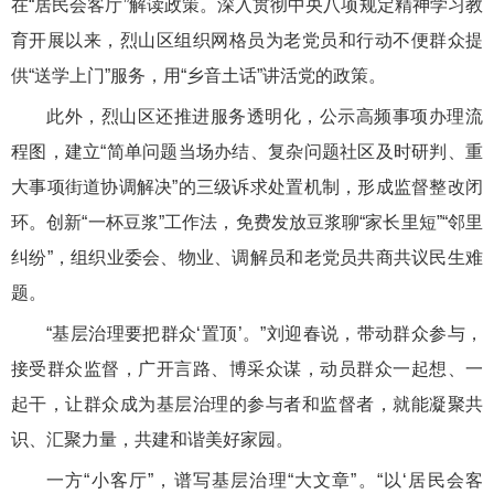
在“居民会客厅”解读政策。深入贯彻中央八项规定精神学习教
育开展以来，烈山区组织网格员为老党员和行动不便群众提
供“送学上门”服务，用“乡音土话”讲活党的政策。
此外，烈山区还推进服务透明化，公示高频事项办理流
程图，建立“简单问题当场办结、复杂问题社区及时研判、重
大事项街道协调解决”的三级诉求处置机制，形成监督整改闭
环。创新“一杯豆浆”工作法，免费发放豆浆聊“家长里短”“邻里
纠纷”，组织业委会、物业、调解员和老党员共商共议民生难
题。
“基层治理要把群众‘置顶’。”刘迎春说，带动群众参与，
接受群众监督，广开言路、博采众谋，动员群众一起想、一
起干，让群众成为基层治理的参与者和监督者，就能凝聚共
识、汇聚力量，共建和谐美好家园。
一方“小客厅”，谱写基层治理“大文章”。“以‘居民会客