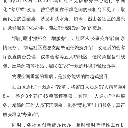
北市烈山区对全区16个城市社区党群服务中心进行“家庭
化”“客厅式”改造，曾经横亘在干群之间的长柜台不见了，取
而代之的是圆桌、沙发和茶水角。如今，烈山各社区的居民
到党群服务中心办事，随处都能感受到“家”的暖意。
“我们通过‘撤柜台、增服务’，让社区从‘公事公办’转向‘亲
情服务’。”铁运社区党总支副书记任婉婉介绍，改造后的会客
厅设置前台受理、议事会客等五大功能区，便民角配备针线
包、应急药箱等物品，居民在“家”一般的环境中轻松办事。
物理空间重塑的背后，是服务能级的跨越式提升。
烈山区通过“一岗通办”改革，将窗口人员从97人精简至4
8人，整合8个部门46项高频事项，实现“一人通办”全科服
务。精简的工作人员下沉网格，化身“背包客”上门服务，真正
解决群众“办事难”。
同时，各社区创新帮办代办、延时错时等弹性工作机