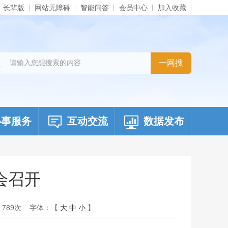
长辈版
网站无障碍
智能问答
会员中心
加入收藏
办事服务
互动交流
数据发布
会召开
：
789
次
字体：【
大
中
小
】