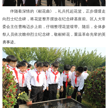
伴随着深情的《献花曲》，礼兵托起花篮，正步缓缓走
向烈士纪念碑，将花篮整齐摆放在纪念碑基座前。区人大常
委会主任曹梅迈步上前，仔细整理花篮缎带。随后，全体参
祭人员依次瞻仰烈士纪念碑，敬献鲜花，重温革命先辈的英
勇事迹。