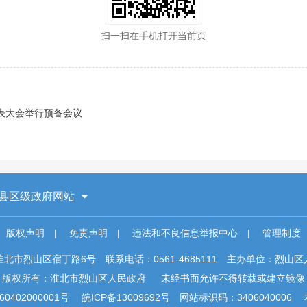
扫一扫在手机打开当前页
表大会举行预备会议
县区级政府网站
版权声明
|
免责声明
|
违法和不良信息举报中心
|
管理制度
淮北市烈山区宿丁路6号
联系电话：0561-4685111
主办单位：烈山区
版权所有：淮北市烈山区人民政府
未经书面允许不得转载或建立镜像
0402000001号
皖ICP备13009692号
网站标识码：3406040006