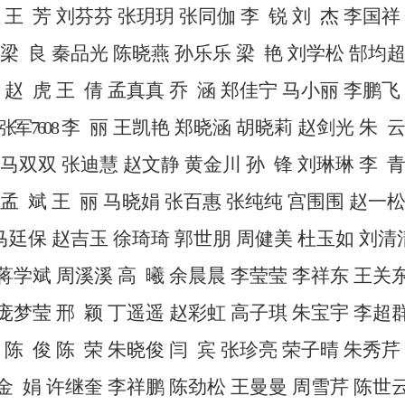
王
芳
刘芬芬
张玥玥
张同伽
李
锐
刘
杰
李国祥
梁
良
秦品光
陈晓燕
孙乐乐
梁
艳
刘学松
郜均
赵
虎
王
倩
孟真真
乔
涵
郑佳宁
马小丽
李鹏飞
李
丽
王凯艳
郑晓涵
胡晓莉
赵剑光
朱
张军
7608
马双双
张迪慧
赵文静
黄金川
孙
锋
刘琳琳
李
孟
斌
王
丽
马晓娟
张百惠
张纯纯
宫围围
赵一
马廷保
赵吉玉
徐琦琦
郭世朋
周健美
杜玉如
刘清
蒋学斌
周溪溪
高
曦
余晨晨
李莹莹
李祥东
王关
庞梦莹
邢
颖
丁遥遥
赵彩虹
高子琪
朱宝宇
李超
陈
俊
陈
荣
朱晓俊
闫
宾
张珍亮
荣子晴
朱秀芹
金
娟
许继奎
李祥鹏
陈劲松
王曼曼
周雪芹
陈世