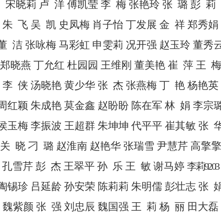
宋晓莉
卢
洋
傅凯莹
李
梅
张艳玲
张
璐
彭
莉
朱
飞
吴
凯
史凤梅
肖子怡
丁发展
金
祥
郑秀娟
董
洁
张咏梅
马彩虹
申雯莉
况开强
赵玉玲
董秀
郑晓燕
丁允红
杜园园
王维刚
董美艳
崔
萍
王
李
侠
汤晓艳
黄少华
张
杰
张燕梅
丁
艳
杨艳英
周红颖
朱成艳
莫金鑫
赵盼盼
陈在军
林
娟
李宗
侯玉梅
李振波
王超群
朱坤坤
代平平
崔其敏
张
关
晓
刁
璐
赵淮南
赵艳华
张瑞雪
尹慧芹
高擎
孔雪芹
彭
杰
王翠平
孙
乐
王
敏
谢马婷
李莉
9203
陶锡珍
吕延龄
孙安荣
陈莉莉
朱明儒
彭壮志
张
魏紫颜
张
强
刘忠辰
魏国强
王
莉
杨
丽
田大磊