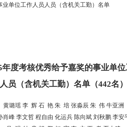
的事业单位工作人员人员（含机关工勤）名单
025年度考核优秀给予嘉奖的事业单位
人员（含机关工勤）名单（
442名
黄璐瑶
李
辉
石
艳
朱
培
张淼辰
朱
伟
牛亚洲
孙肖峰
李文哲
程自由
化运兵
陈向斌
刘秋鹏
李安