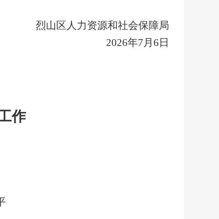
烈山区人力资源和社会保障局
20
26
年
7
月
6
日
工作
）
平