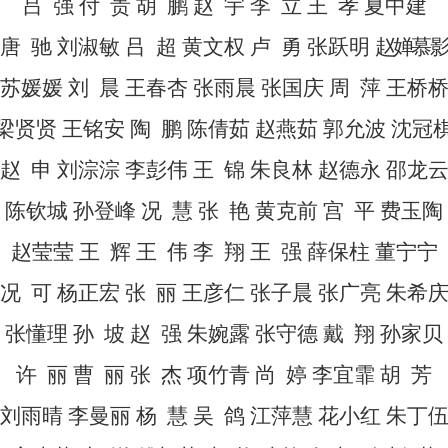
吕
强
付
贵
胡
鹏
赵
宇
李
立
王
孝
夏中建
唐
驰
刘淑敏
吕
超
黄文权
卢
勇
张跃明
赵婵慕
苏媛媛
刘
晨
王春杏
张雨晨
张国庆
周
萍
王桥
梁贤贤
王铭安
陶
鹏
陈倩茹
赵燕茹
郭允波
沈冠
赵
申
刘淙淙
李彭伟
王
锦
朱良林
赵德永
邵龙
陈钦城
孙登峰
况
慧
张
艳
黄克前
宫
平
费玉陶
赵莹莹
王
辉
王
伟
李
翔
王
强
薛保柱
董宁宁
况
可
杨正宏
张
丽
王彦仁
张子晨
张广亮
朱希
张懂理
孙
坡
赵
强
朱婉露
张守德
戴
翔
孙家贝
许
丽
曹
丽
张
杰
项竹青
尚
婷
李宜霏
胡
芳
刘雨晴
李曼丽
杨
慧
吴
鸽
江萍慧
花小红
朱丁