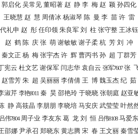
郭启化
吴常见
董昭著
赵
静
李
梅
赵
颖
孙四化
王晓慧
赵
慧
周倩冰
杨淑琴
陈
曼
李
苗
许
雷
代礼申
赵
彤
任印领
朱良军
刘
柱
张守整
王冰
赵
鹤
陈
庆
张
萌
谢敏敏
谢子柔
杭
芳
刘
冲
秦文正
杨
梅
张宇杰
许
辉
曹丙书
孙
超
丁群芳
丁宪云
杜文艺
谢保军
闫志华
袁自云
张
张军
7607
赵雪芳
朱
超
吴丽丽
李倩倩
王
博
魏玉杰
纪
茹
李淑芹
秦
昊
邵艳玲
于晓晓
张朝庭
赵亚
李艳
8011
陈
静
高筱晶
李朋朋
李晓培
马安庆
武莹莹
叶然
周子业
李友东
葛
龙
刘
恒
马爱
吕伟
7804
吕伟
8108
王邵娜
尹承召
郑晓东
黄志腾
宋
春
王文丽
秦雪