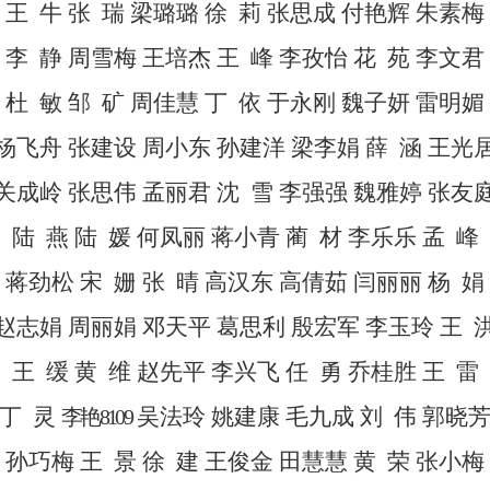
王
牛
张
瑞
梁璐璐
徐
莉
张思成
付艳辉
朱素梅
李
静
周雪梅
王培杰
王
峰
李孜怡
花
苑
李文君
杜
敏
邹
矿
周佳慧
丁
依
于永刚
魏子妍
雷明媚
杨飞舟
张建设
周小东
孙建洋
梁李娟
薛
涵
王光
关成岭
张思伟
孟丽君
沈
雪
李强强
魏雅婷
张友
陆
燕
陆
媛
何凤丽
蒋小青
蔺
材
李乐乐
孟
峰
蒋劲松
宋
姗
张
晴
高汉东
高倩茹
闫丽丽
杨
娟
赵志娟
周丽娟
邓天平
葛思利
殷宏军
李玉玲
王
王
缓
黄
维
赵先平
李兴飞
任
勇
乔桂胜
王
雷
丁
灵
吴法玲
姚建康
毛九成
刘
伟
郭晓
李艳
8109
孙巧梅
王
景
徐
建
王俊金
田慧慧
黄
荣
张小梅