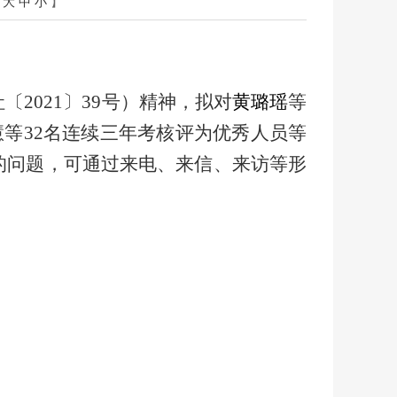
【
大
中
小
】
社〔
2021〕39号）精神，拟对
黄璐瑶
等
慧等32名连续三年考核评为优秀人员等
的问题，可通过来电、来信、来访等形