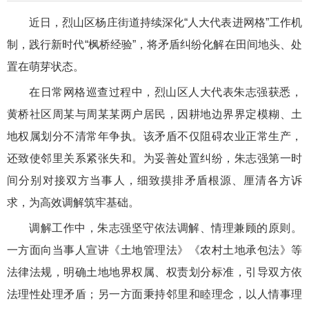
近日，烈山区杨庄街道持续深化“人大代表进网格”工作机
制，践行新时代“枫桥经验”，将矛盾纠纷化解在田间地头、处
置在萌芽状态。
在日常网格巡查过程中，烈山区人大代表朱志强获悉，
黄桥社区周某与周某某两户居民，因耕地边界界定模糊、土
地权属划分不清常年争执。该矛盾不仅阻碍农业正常生产，
还致使邻里关系紧张失和。为妥善处置纠纷，朱志强第一时
间分别对接双方当事人，细致摸排矛盾根源、厘清各方诉
求，为高效调解筑牢基础。
调解工作中，朱志强坚守依法调解、情理兼顾的原则。
一方面向当事人宣讲《土地管理法》《农村土地承包法》等
法律法规，明确土地地界权属、权责划分标准，引导双方依
法理性处理矛盾；另一方面秉持邻里和睦理念，以人情事理