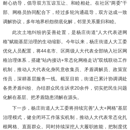
耐心劝导，倡导双方互谅互让、和睦相处。在社区“两委”干
部、网格员协同配合下，经过多轮沟通疏导，双方达成一致
调解协议，多年地界积怨彻底化解，邻里关系重归和睦。
此次土地纠纷的妥善处置，是杨庄街道“人大代表进网
格”赋能基层治理的生动缩影。今年以来，杨庄街道人大工委
优化人员配置，将44名市、区两级人大代表全部纳入社区网
格治理体系，搭建“站内接访+常态化网格走访”双线联动工作
机制，推动人大代表化身民意收集员、矛盾调解员、政策宣
传员，深耕基层服务一线。截至目前，街道已累计协调调处
各类矛盾纠纷、办结群众民生诉求20余件，切实把民生问题
化解在基层、把矛盾隐患消解在源头。
下一步，杨庄街道人大工委将持续完善“人大+网格”基层
治理模式，健全闭环工作落实机制，推动人大代表常态化扎
根网格、直面群众。同时持续深挖人大履职效能，把制度优