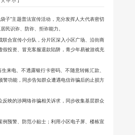
【
大
中
小
】
袋子”主题普法宣传活动，充分发挥人大代表密切
区居民识诈、防诈、拒诈能力。
成联合宣传小分队，分片区深入小区广场、沿街商
虚假投资、冒充客服退款陷阱，青少年易被游戏充
陌生来电、不透露银行卡密码、不随意转账汇款、
来电预警功能，同步告知群众遭遇电信诈骗后的止损方
众反映的涉网络诈骗相关诉求，同步收集基层群众
案例预警、防范小贴士；利用小区电子屏、楼栋宣