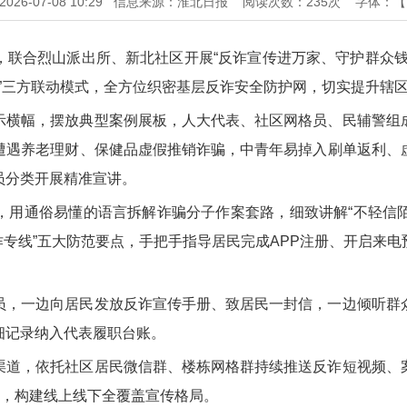
6-07-08 10:29
信息来源：淮北日报
阅读次数：
235
次
字体：
，联合烈山派出所、新北社区开展“反诈宣传进万家、守护群众钱
格”三方联动模式，全方位织密基层反诈安全防护网，切实提升辖
示横幅，摆放典型案例展板，人大代表、社区网格员、民辅警组
遭遇养老理财、保健品虚假推销诈骗，中青年易掉入刷单返利、
员分类开展精准宣讲。
，用通俗易懂的语言拆解诈骗分子作案套路，细致讲解“不轻信
反诈专线”五大防范要点，手把手指导居民完成APP注册、开启
员，一边向居民发放反诈宣传手册、致居民一封信，一边倾听群
细记录纳入代表履职台账。
渠道，依托社区居民微信群、楼栋网格群持续推送反诈短视频、
”，构建线上线下全覆盖宣传格局。