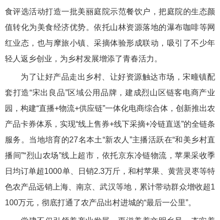
食评选活动打造一批美丽庭院示范餐饮户，把庭院的生态颜
值转化为美食经济优势。依托山林资源落地的瀑布咖啡等网
红业态，也与摩旅小镇、采摘体验形成联动，吸引了不少年
轻人返乡创业，为乡村发展增添了青春活力。
为了让好产品走出乡村、让好资源触达市场，宋疃镇配
套打造“宋出良品”区域公用品牌，建成烈山区链客电商产业
园，构建“直播+物流+供应链”一体化电商综合体，创新推出农
产品卡券体系，实现“线上售券+线下采摘+冷链直送”的全链条
服务。当地培育的27名本土“新农人”主播活跃在“和美乡村直
播间”“烈山农场”线上超市，依托京东冷链物流，苹果采收季
日均订单超1000单、日销2.3万斤，和村苹果、黄营灵枣等特
色农产品远销上海、南京、武汉等地，累计带动群众增收超1
100万元，彻底打通了农产品出村进城的“最后一公里”。