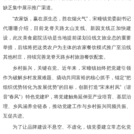
缺乏集中展示推广渠道。
“农家饭，赢在原生态，胜在烟火气”，宋疃镇党委副书记
代珊珊介绍，目前龙脊天路太山支线、新园支线正加快建
设，此次美食庭院活动是当地提前谋划沿线文旅业态的重要
举措，后续将把这类农户为主体的农家餐饮模式推广至沿线
其他村庄，持续完善龙脊天路乡村旅游餐饮配套。
乡村振兴，关键在党。近年来，宋疃镇始终把党建引领
作为破解乡村发展难题、撬动共同富裕的核心抓手，锚定“把
组织优势转化为发展优势”的目标，创新打造“宋来村风”（谐
音“春风”）特色党建IP，将党建触角延伸至产业培育、基层治
理、乡风涵养全链条，推动党建工作与乡村振兴同频共振、
互促共进。
为了让品牌建设不悬空、不虚化，镇党委建立常态化党