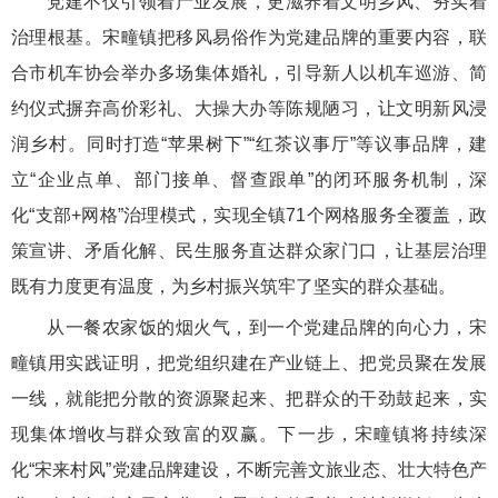
党建不仅引领着产业发展，更滋养着文明乡风、夯实着
治理根基。宋疃镇把移风易俗作为党建品牌的重要内容，联
合市机车协会举办多场集体婚礼，引导新人以机车巡游、简
约仪式摒弃高价彩礼、大操大办等陈规陋习，让文明新风浸
润乡村。同时打造“苹果树下”“红茶议事厅”等议事品牌，建
立“企业点单、部门接单、督查跟单”的闭环服务机制，深
化“支部+网格”治理模式，实现全镇71个网格服务全覆盖，政
策宣讲、矛盾化解、民生服务直达群众家门口，让基层治理
既有力度更有温度，为乡村振兴筑牢了坚实的群众基础。
从一餐农家饭的烟火气，到一个党建品牌的向心力，宋
疃镇用实践证明，把党组织建在产业链上、把党员聚在发展
一线，就能把分散的资源聚起来、把群众的干劲鼓起来，实
现集体增收与群众致富的双赢。下一步，宋疃镇将持续深
化“宋来村风”党建品牌建设，不断完善文旅业态、壮大特色产