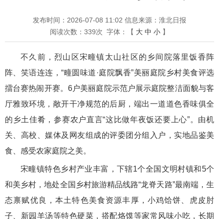
发布时间：2026-07-08 11:02
信息来源：淮北日报
阅读次数：
339
次
字体：【
大
中
小
】
不久前，烈山区宋疃镇太山社区的乡间院落里饭香阵
阵、笑语连连，“疃圆味道·庭院飘香”美丽庭院乡村美食评选
擂台赛热闹开赛。6户美丽庭院示范户展示庭院整洁面貌与客
厅雅致环境，敞开干净规范的后厨，端出一道道色香味俱全
的乡土佳肴，参赛农户直言“这比做年夜饭还要上心”。由机
关、高校、媒体及网友组成的评委团分组入户，实地品鉴美
食、感受农家庭院之美。
宋疃镇特色乡村产业丰富，下辖1个全国文明村镇和5个
和美乡村，地处全国乡村旅游精品线路“龙脊天路”最南端，生
态禀赋优良，本土特色美食资源丰厚，小鸡饸饼、虎皮肘
子、新园羊汤等特色硬菜，搭配烙馍等家常风味小吃，长期