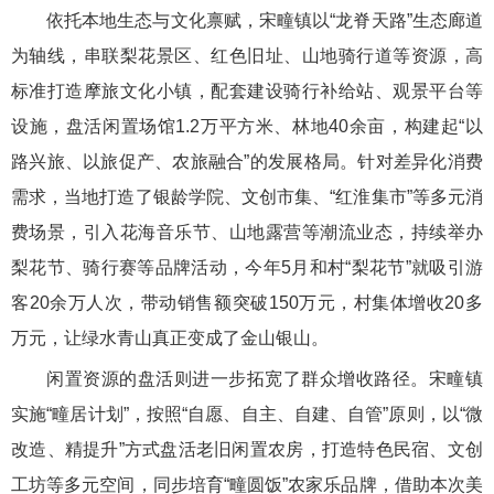
依托本地生态与文化禀赋，宋疃镇以“龙脊天路”生态廊道
为轴线，串联梨花景区、红色旧址、山地骑行道等资源，高
标准打造摩旅文化小镇，配套建设骑行补给站、观景平台等
设施，盘活闲置场馆1.2万平方米、林地40余亩，构建起“以
路兴旅、以旅促产、农旅融合”的发展格局。针对差异化消费
需求，当地打造了银龄学院、文创市集、“红淮集市”等多元消
费场景，引入花海音乐节、山地露营等潮流业态，持续举办
梨花节、骑行赛等品牌活动，今年5月和村“梨花节”就吸引游
客20余万人次，带动销售额突破150万元，村集体增收20多
万元，让绿水青山真正变成了金山银山。
闲置资源的盘活则进一步拓宽了群众增收路径。宋疃镇
实施“疃居计划”，按照“自愿、自主、自建、自管”原则，以“微
改造、精提升”方式盘活老旧闲置农房，打造特色民宿、文创
工坊等多元空间，同步培育“疃圆饭”农家乐品牌，借助本次美