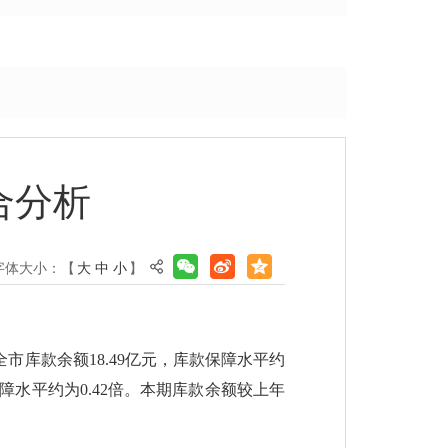
合分析
字体大小：【
大
中
小
】
全市库款余额18.49亿元，库款保障水平约
保障水平约为0.42倍。本期库款余额较上年