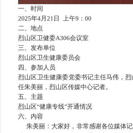
一、
时间
202
5
年
4
月
2
1
日
上
午
9
：
00
二、地点
烈山区卫健委
A306会议室
三、发布单位
烈山区卫生健康委员会
四、参加人员
烈山区卫生健康委党委书记主任马伟，烈
任朱美丽，
烈山区传媒中心记者。
五、主题
烈山区
“
健康专线
”
开
通
情况
六、内容
朱美丽
：大家好，非常感谢各位媒体记