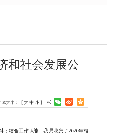
经济和社会发展公
字体大小：【
大
中
小
】
料；结合工作职能，我局收集了
2020年相