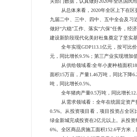
关部门数据，认真做好2020年全区国
从总体来看，
2020年全区上下
九届二中、三中、四中、五中全会及习
做好“六稳”工作、落实“六保”任务，经
建设新阶段现代化美好杜集奠定了坚实
全年实现
GDP113.1亿元，按可
元，同比增长9.5%；第三产业实现增加值62
从供给领域看
:
全年小麦种植面积
1
面积15万亩，产量1.46万吨，同比下降6
吨，同比增长0.5%。
全年猪肉产量
0.5万吨，同比增长12
从需求领域看：全年在统固定资产
0.5%。从投资项目看，项目投资占全区比
绿金新城完成投资在2亿元以上。从投资结
6%。全区商品房施工面积152.6平方米，