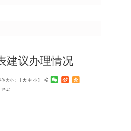
代表建议办理情况
字体大小：【
大
中
小
】
15:42