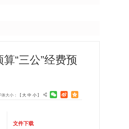
算“三公”经费预
字体大小：【
大
中
小
】
文件下载