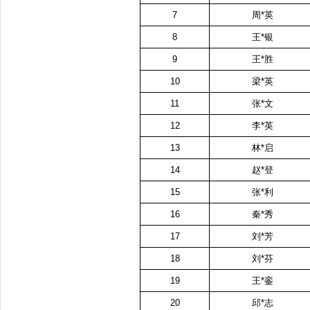
7
周
*
英
8
王
*
银
9
王
*
胜
10
梁
*
英
11
张
*
文
12
李
*
英
13
林
*
启
14
赵
*
登
15
张
*
利
16
秦
*
秀
17
刘
*
芳
18
刘
*
芬
19
王
*
銮
20
邱
*
志