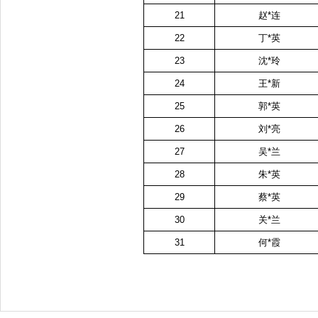
21
赵
*
连
22
丁
*
英
23
沈
*
玲
24
王
*
新
25
郭
*
英
26
刘
*
亮
27
吴
*
兰
28
朱
*
英
29
蔡
*
英
30
关
*
兰
31
何
*
霞