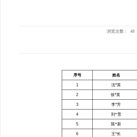
浏览次数：
48
序号
姓名
1
沈
*
英
2
徐
*
英
3
李
*
芳
4
刘*雪
5
陈*新
6
王
*
长