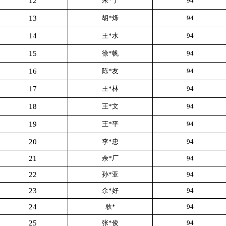
12
朱*宁
94
13
胡*烁
94
14
王*水
94
15
徐*帆
94
16
陈*友
94
17
王*林
94
18
王*文
94
19
王*平
94
20
李*忠
94
21
余*厂
94
22
孙*亚
94
23
余*好
94
24
耿*
94
25
张*俊
94