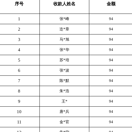
序号
收款人姓名
金额
1
张*峰
94
2
迮*章
94
3
马*旭
94
4
张*华
94
5
苏*培
94
6
张*波
94
7
陈*默
94
8
朱*浩
94
9
王*
94
10
唐*兵
94
11
金*官
94