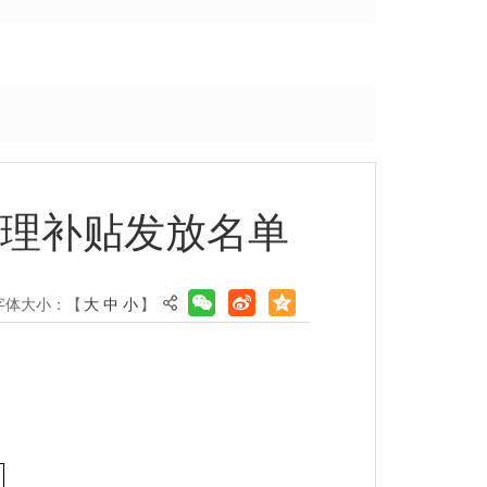
护理补贴发放名单
字体大小：【
大
中
小
】