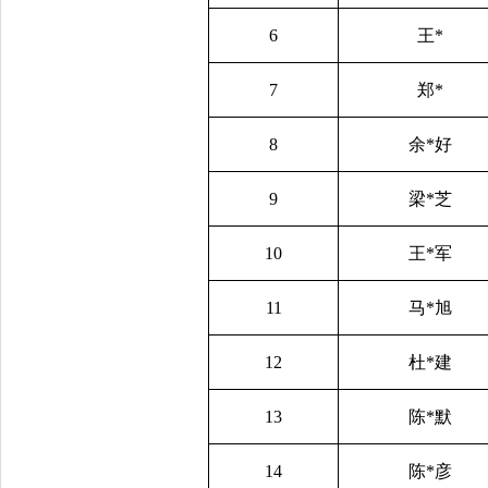
6
王*
7
郑*
8
余*好
9
梁*芝
10
王*军
11
马*旭
12
杜*建
13
陈*默
14
陈*彦