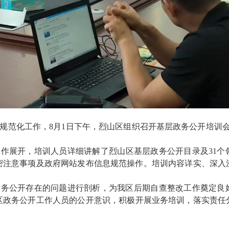
规范化工作，
8
月
1
日下午，烈山区组织召开基层政务公开培训
工作展开，
培训人员
详细讲解了
烈山区基层
政务公开目录及
31
个
密注意事项及政府网站发布信息规范操作。培训内容详实、深入
政务公开存在的问题进行剖析，为我
区
后期自查整改工作奠定良
区
政务公开工作人员的公开意识，积极开展业务培训，落实责任