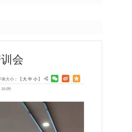
培训会
字体大小：【
大
中
小
】
16:09