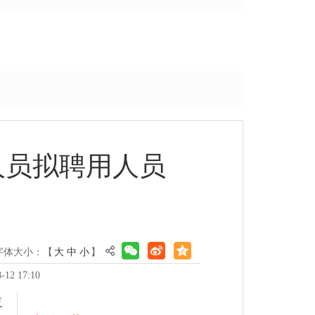
人员拟聘用人员
字体大小：【
大
中
小
】
2 17:10
复