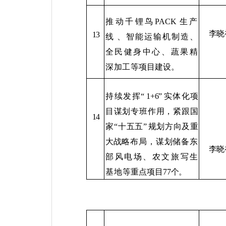
推动千锂鸟
PACK
生产
李晓
13
线
、智能运输机制造、
全民健身中心、蔬果精
深加工
等项目建设。
持续发挥
“
1+6”
实体化项
目
谋划专班作用，紧跟国
14
家
“
十五五
”
规划方向及重
大战
略布局，谋划储备东
李晓
部风电场、农文旅写生
基地等
重点项目
77
个。