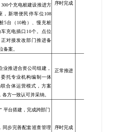
序时完成
、
300
个充电桩建设推进方
座，新增便民停车位
108
桩
5
台（
10
枪）、慢充桩
动车充电插口
10
个。点位
，正对接发改部门推进备
位备案。
企业推进合资公司组建，
正常推进
；委托专业机构编制一
体
确联合体运营模式，方案
，各方一致认可并采纳。
”
平台搭建，完成跨部门
；
，同步完善配套巡查管理
序时完成