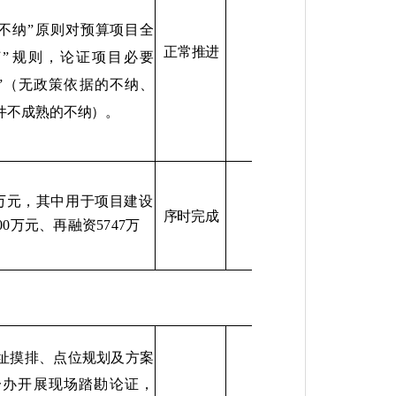
不纳
”
原则对预算项目全
正常推进
灯
”
规则，论证项目必要
”
（无政策依据的不纳、
件不成熟的不纳）。
万元，其中用于项目建设
序时完成
00
万元、再融资
5747
万
址摸排、点位规划及方案
一办开展现场踏勘论证，