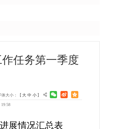
工作任务第一季度
字体大小：【
大
中
小
】
19:58
进展情况汇总表