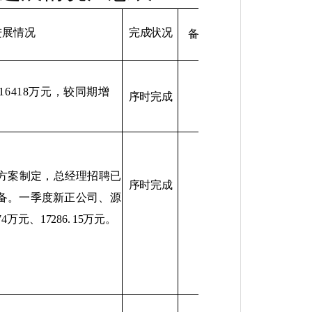
进展情况
完成状况
备
注
16418
万元，较同期增
序时完成
。
方案制定，总经理招聘已
序时完成
备。一季度新正公司、源
74
万元、
17286.
15
万元。