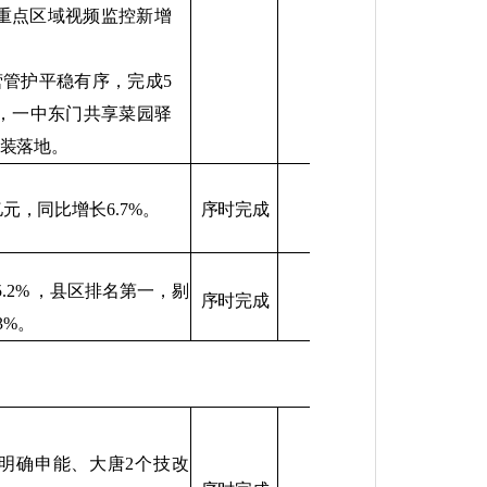
重点区域视频监控新增
营管护平稳有序，完成
5
，一中东门共享菜园驿
装落地。
亿元，同比增长
6.7%
。
序时完成
5.2%
，县区排名第一，剔
序时完成
3%
。
明确申能、大唐
2
个技改