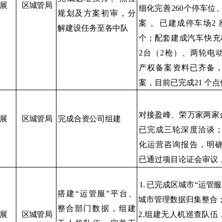
展
区城管局
细
化完善
260
个停车位
规划及方案初
审
，分
案
。
已建成停车场
2
解建设任务至各中队
个；配
套建成汽车快充
2
台（
2
枪）、两轮电
产权备案
资料已齐备
案，
目前已
完成
21
个点
对接盈峰、荣万家两家
展
区城管局
完成合资公司组建
已完成三轮深度洽谈
化
运营咨询报告，明
已通
过项目论证会审议
1.
已完成区城市
“
运管服
搭建
“
运管服
”
平台、
城市管理数据归集整合
整
合部门数据
，组建
展
区城管局
2.
组建无人机巡查队伍