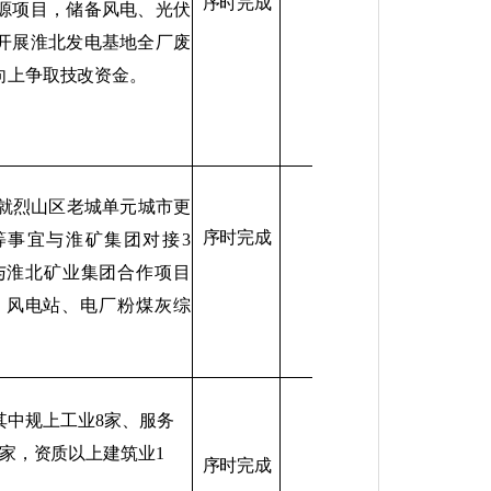
序时完成
源项目，储备风电、光伏
开展淮北发电基地全厂废
向上争取技改资金。
就烈山区老城单元城市更
序时完成
等事宜与淮矿集团对接
3
与淮北矿业集团合作项目
、风电站、电厂粉煤灰综
其中规上工业
8
家、服
务
家，资质以上建筑业
1
序时完成