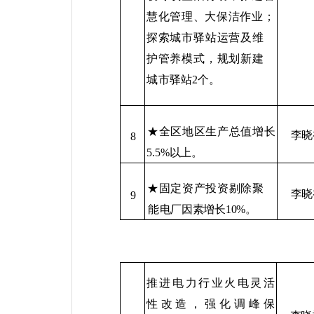
慧化管理、大保洁作业；
探索城市驿站运营及维
护管养模式，规划新建
城市
驿站
2
个。
★全区地区生产总值增长
李晓
8
5.5%
以上。
★固定资产投资剔除聚
李晓
9
能
电厂因素增长
10%
。
推进电力行业火电灵活
性
改造，强化调峰保