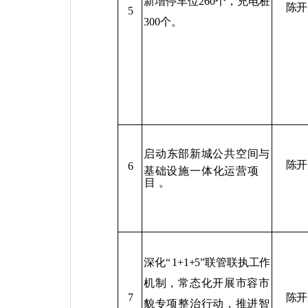
新增停车位
260
个，充电桩
陈开
5
300
个。
启动东部新城公共空间与
陈开
6
基础设施一体化运营项
目
。
深化
“
1+1+5”
联管联执工作
机制，常态化开展市容市
陈开
7
貌专项整治行动，推进智