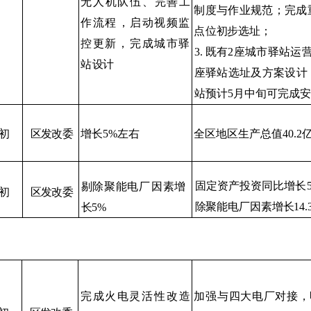
无
人机队伍
、
完善工
制度与作业规范；完成
作
流程
，启
动视
频监
点
位初步选址；
控
更新
，
完成城
市驿
3.
既有
2
座城市驿站运
站
设计
座驿站选址及方案设计
站预
计
5
月中旬可完成安
初
区发改委
增长
5%
左右
全区地区生产总值
40.2
固定资产投资同比增长
剔除聚能电厂
因
素增
初
区发改委
除聚能电厂因素增长
14.
长
5%
完成火电灵
活性
改造
加强与四大电厂对接，