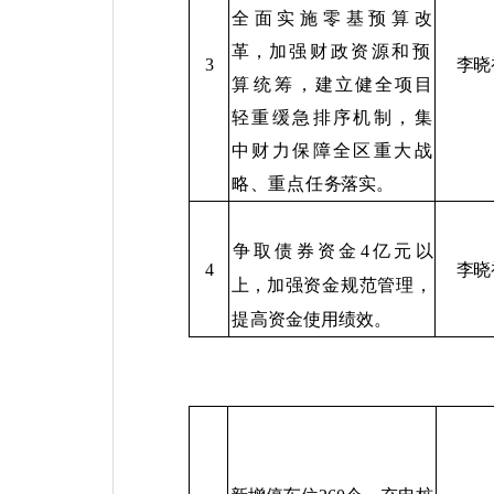
全面实施零基预算改
革，
加强财政资源和预
李晓
3
算统
筹，建立健全项目
轻重缓急排序机制，集
中财力保障全区重大战
略、重点任
务落实。
争取债券资金
4
亿元以
李晓
4
上，
加强资金规范管理，
提高
资金使用绩效。