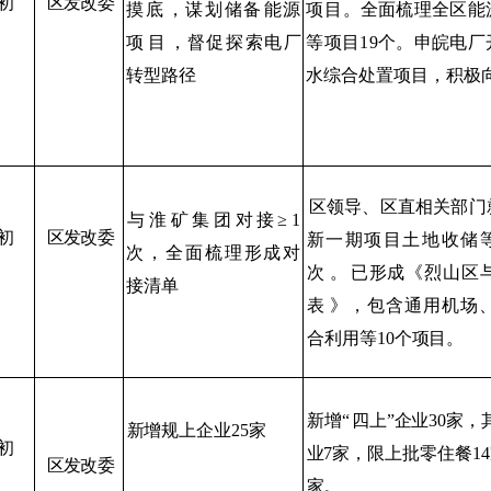
初
区发改委
摸底
，谋划储备
能源
项
目。全面梳理全区能
项
目
，督促探
索电厂
等项目
19
个。
申皖电厂
转型路径
水综合处置项目，积极
区领导、区直相关部门
与
淮
矿
集
团
对
接
≥
1
初
区发改委
新一期项目土地收储
次，全面梳理形成对
次
。
已形成《烈山
区
接清单
表
》，包含通用机场
合利
用等
10
个项目。
新增
“
四上
”
企业
30
家，
新增规上企业
25
家
初
业
7
家，限上批零住餐
14
区发改委
家。