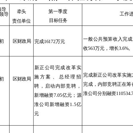
领导
牵头
第一季度
工作
领导
目标任务
责任单位
一般公共预算收入完成
初
区财政局
完成
16172
万元
收
563
万元，增长
3.6%
新正公司完成
改革
实
完成新正公司改革实施
施方案
、
总经理招
初
区财政局
完成，
内部竞聘正在筹
聘
，启动内部竞聘
，
淮公司分别融资
110534.
新增融资
7.05
亿元；源
淮公司新增融资
1.5
亿
元