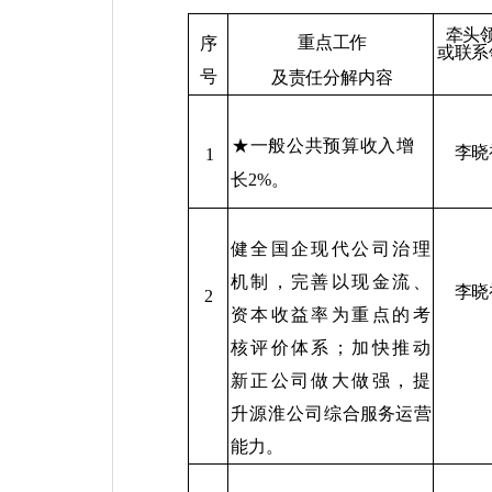
牵头
重点工作
序
或联系
号
及责任分解内容
★一般公共预算收入增
李晓
1
长
2%
。
健全国企现代公司治理
机制，完善以现金流、
李晓
2
资本收益率为重点的考
核评价体系；加快推动
新正公司做大做强，提
升源淮公司
综合服务运营
能力。