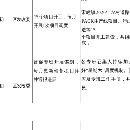
宋疃镇
2026
年农村道路
15
个项
目开工
，每
月
初
区发改委
PACK
生产线项目、烈
开展
1
次项目调度
造等
15
个项目开工建设，共组
次
。
各专班召集人持续加
督促专班开展谋划
，
好
“
星
期六
”
调度机制。
每月更新储备项
目库
库及专
班工作手册，
并通报进展
初
区发改委
员。