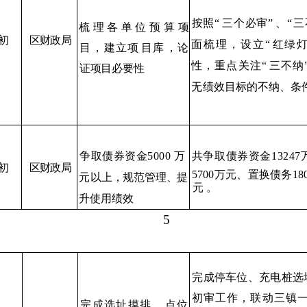
按照
“
三个必审
”
、
“
三
梳
理
各
单
位
预
算
项
初
区财政局
面
梳理，设立
“
红绿
目
，建立项
目库
，论
性，重点关注
“
三不纳
证项目必要性
无绩效目
标的不纳、条
争取债券
资金
5000
万
共争取债券资金
13247
初
区财政局
5700
万元、置换债务
18
元
以上
，规
范管理
、
提
元
。
升使用绩效
5
完成停车位、充电桩选
初审工作，联动三镇
完成选址摸排
、
点位