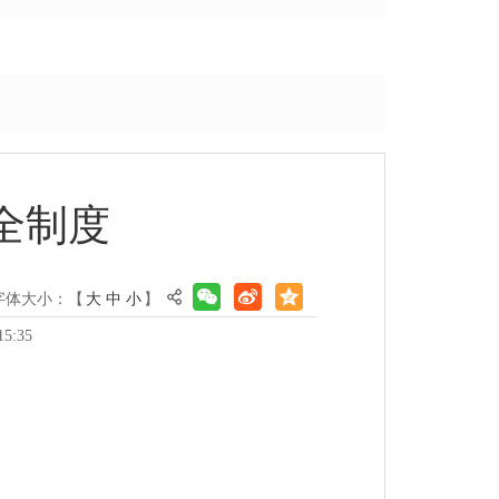
全制度
字体大小：【
大
中
小
】
5:35