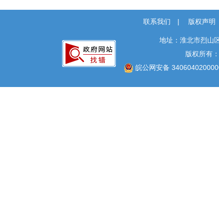
公共法律服务
联系我们
|
版权声明
财政预决算
就业创业
地址：淮北市烈山区
版权所有
社会保险
皖公网安备 340604020000
国土空间规划
征地补偿
国有土地上房屋征收
农村危房改造
涉农补贴
公共文化服务
安全生产
救灾
食品药品监管
巩固拓展脱贫攻坚