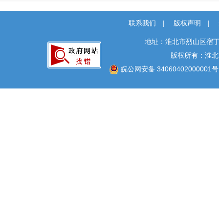
农村危房改造
城市综合执法
联系我们
|
版权声明
|
市政服务
地址：淮北市烈山区宿丁
涉农补贴
版权所有：淮北
公共文化服务
皖公网安备 34060402000001号
医疗卫生
安全生产
救灾
食品药品监管
巩固拓展脱贫攻坚
成果同乡村振兴有效衔接
税收管理
统计
新闻出版版权
广播电视