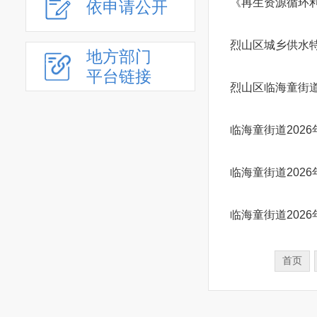
《再生资源循环
“双招双引”专项工作
依申请公开
重大建设项目
烈山区城乡供水
公共资源交易
地方部门
义务教育
平台链接
烈山区临海童街道
户籍管理
社会救助
临海童街道202
养老服务
公共法律服务
临海童街道202
财政预决算
就业创业
临海童街道202
社会保险
生态环境
首页
国有土地上房屋征收
保障性住房