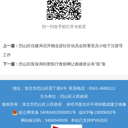
扫一扫在手机打开当前页
上一篇：
烈山区住建局召开物业进社区动员会部署党员小组下沉督导
工作
下一篇：
烈山区医保局织密医疗救助网让困难群众有“医”靠
地址：淮北市烈山区宿丁路6号
联系电话：0561-4685111
主办单位：烈山区人民政府
版权所有：淮北市烈山区人民政府
未经书面允许不得转载或建立镜像
皖公网安备 34060402000001号
皖ICP备13009692号
网站标识码：3406040006
本站已支持IPV6访问