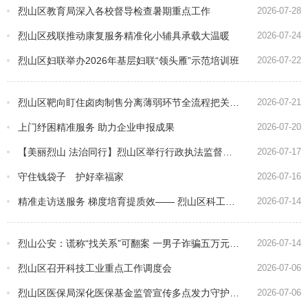
烈山区教育局深入各校督导检查暑期重点工作
2026-07-28
烈山区残联推动康复服务精准化小辅具承载大温暖
2026-07-24
烈山区妇联举办2026年基层妇联“领头雁”示范培训班
2026-07-22
烈山区靶向盯住卤肉制售分离薄弱环节全流程把关 守护舌尖美味
2026-07-21
上门纾困精准服务 助力企业申报成果
2026-07-20
【美丽烈山 法治同行】烈山区举行行政执法监督联系点授牌和行政执法监督员选聘仪式
2026-07-17
守住钱袋子 护好幸福家
2026-07-16
精准走访送服务 梯度培育提质效—— 烈山区科工信局走访企业助推科创主体扩容
2026-07-14
烈山公安：谎称“找关系”可翻案 一男子诈骗五万元被刑拘
2026-07-14
烈山区召开科技工业重点工作调度会
2026-07-06
烈山区医保局深化医保基金监管宣传多点发力守护群众“救命钱”
2026-07-06