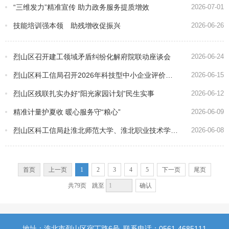
“三维发力”精准宣传 助力政务服务提质增效
2026-07-01
技能培训强本领 助残增收促振兴
2026-06-26
烈山区召开建工领域矛盾纠纷化解府院联动座谈会
2026-06-24
烈山区科工信局召开2026年科技型中小企业评价暨科技成果登记工作培训会议
2026-06-15
烈山区残联扎实办好“阳光家园计划”民生实事
2026-06-12
精准计量护夏收 暖心服务守“粮心”
2026-06-09
烈山区科工信局赴淮北师范大学、淮北职业技术学院开展校地企对接活动
2026-06-08
首页
上一页
1
2
3
4
5
下一页
尾页
确认
共79页
跳至
地址：淮北市烈山区宿丁路6号
联系电话：0561-4685111