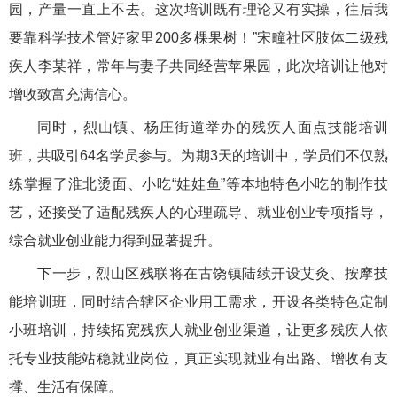
园，产量一直上不去。这次培训既有理论又有实操，往后我
要靠科学技术管好家里200多棵果树！”宋疃社区肢体二级残
疾人李某祥，常年与妻子共同经营苹果园，此次培训让他对
增收致富充满信心。
同时，烈山镇、杨庄街道举办的残疾人面点技能培训
班，共吸引64名学员参与。为期3天的培训中，学员们不仅熟
练掌握了淮北烫面、小吃“娃娃鱼”等本地特色小吃的制作技
艺，还接受了适配残疾人的心理疏导、就业创业专项指导，
综合就业创业能力得到显著提升。
下一步，烈山区残联将在古饶镇陆续开设艾灸、按摩技
能培训班，同时结合辖区企业用工需求，开设各类特色定制
小班培训，持续拓宽残疾人就业创业渠道，让更多残疾人依
托专业技能站稳就业岗位，真正实现就业有出路、增收有支
撑、生活有保障。