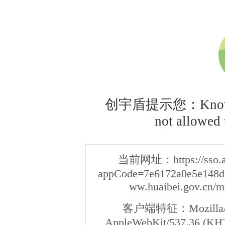
创宇盾提示您：Knownsec
not allowed t
当前网址：
https://sso
appCode=7e6172a0e5e148d3
ww.huaibei.gov.cn/m
客户端特征：
Mozilla/
AppleWebKit/537.36 (KHT