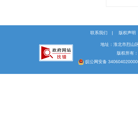
9.
（三）
联系我们
|
版权声明
地址：淮北市烈山区
（https:/
版权所有
2.
皖公网安备 340604020000
3.
政务服务
17:3
路实验中学
外）；联
南；办公
0561
楼；办公
编码：23