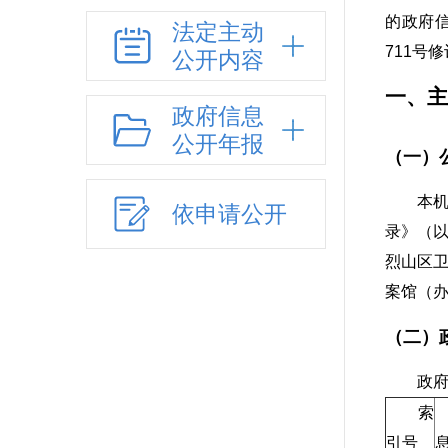
的政府
法定主动
711号
公开内容
一、主
政府信息
公开年报
（一）
本
依申请公开
录》（
烈山区
案馆（
（二）
政
索
引号