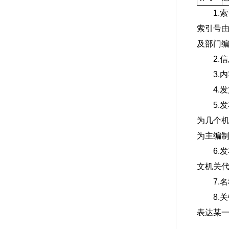
1
索引号由
及部门编
2.
3.
4.
5
为几个
为主编
6
文机关
7.
8
表达某
规范化