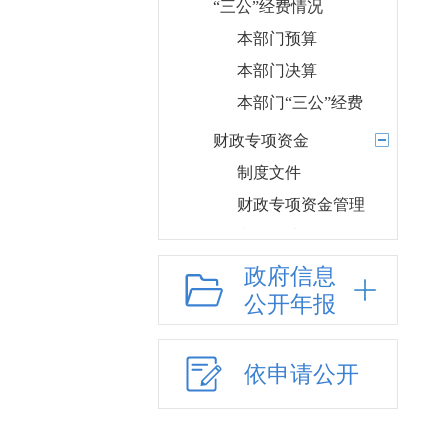
“三公”经费情况
本部门预算
本部门决算
本部门“三公”经费
财政专项资金
制度文件
财政专项资金管理
和使用情况
政府信息
部门项目
公开年报
应急管理
乡村振兴（精准脱贫）
依申请公开
权责清单和动态调
整情况
公共服务和中介服务