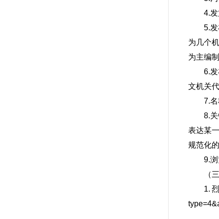
4.
5
为几个
为主编
6
文机关
7.
8
表达某
规范化
9.
（
1.烈
type=4&a
2