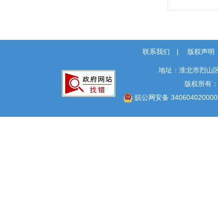
3．
4
办
联系我们
|
版权声明
办公
地址：淮北市烈山区
联系
版权所有
邮政
皖公网安备 340604020000
互联
不受理依
（
属
法律、
（五）