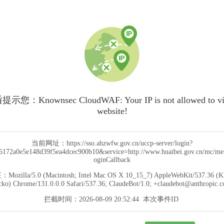
您：Knownsec CloudWAF: Your IP is not allowed to visi
website!
当前网址：
https://sso.ahzwfw.gov.cn/uccp-server/login?
172a0e5e148d39f5ea4dcec900b10&service=http://www.huaibei.gov.cn/mc/me
oginCallback
征：
Mozilla/5.0 (Macintosh; Intel Mac OS X 10_15_7) AppleWebKit/537.36 (
ko) Chrome/131.0.0.0 Safari/537.36; ClaudeBot/1.0; +claudebot@anthropic.
拦截时间：
2026-08-09 20:52:44
本次事件ID