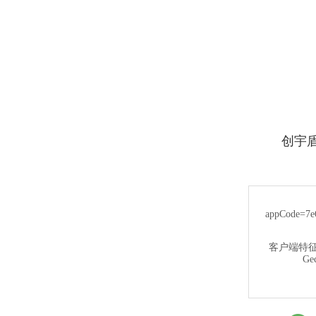
创宇盾提示
appCode=7e6
客户端特
Gec