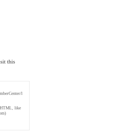
t this
mberCenter/l
KHTML, like
com)