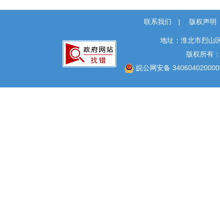
社会救助
联系我们
|
版权声明
公共法律服务
财政预决算
地址：淮北市烈山区
版权所有
就业创业
皖公网安备 340604020000
社会保险
国土空间规划
征地补偿
生态环境
国有土地上房屋征收
农村危房改造
公共文化服务
安全生产
救灾
食品药品监管