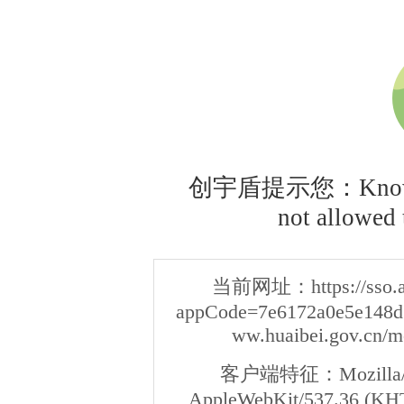
创宇盾提示您：Knownsec
not allowed t
当前网址：
https://sso
appCode=7e6172a0e5e148d3
ww.huaibei.gov.cn/m
客户端特征：
Mozilla/
AppleWebKit/537.36 (KHT