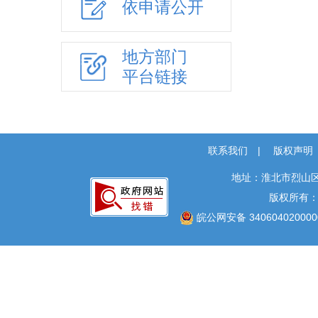
依申请公开
行政权力
政府集中采购
“放管服”改革
地方部门
平台链接
“双招双引”专项工作
重大建设项目
公共资源交易
义务教育
联系我们
|
版权声明
户籍管理
地址：淮北市烈山区
社会救助
版权所有
养老服务
皖公网安备 340604020000
公共法律服务
财政预决算
就业创业
社会保险